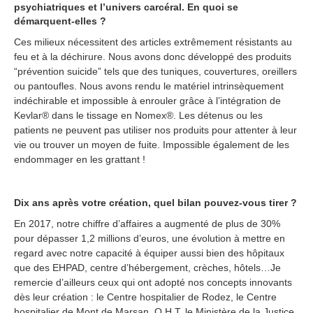
psychiatriques et l’univers carcéral. En quoi se
démarquent-elles ?
Ces milieux nécessitent des articles extrêmement résistants au
feu et à la déchirure. Nous avons donc développé des produits
“prévention suicide” tels que des tuniques, couvertures, oreillers
ou pantoufles. Nous avons rendu le matériel intrinsèquement
indéchirable et impossible à enrouler grâce à l’intégration de
Kevlar® dans le tissage en Nomex®. Les détenus ou les
patients ne peuvent pas utiliser nos produits pour attenter à leur
vie ou trouver un moyen de fuite. Impossible également de les
endommager en les grattant !
Dix ans après votre création, quel bilan pouvez-vous tirer ?
En 2017, notre chiffre d’affaires a augmenté de plus de 30%
pour dépasser 1,2 millions d’euros, une évolution à mettre en
regard avec notre capacité à équiper aussi bien des hôpitaux
que des EHPAD, centre d’hébergement, crèches, hôtels…Je
remercie d’ailleurs ceux qui ont adopté nos concepts innovants
dès leur création : le Centre hospitalier de Rodez, le Centre
hospitalier de Mont de Marsan, O.H.T, le Ministère de la Justice.